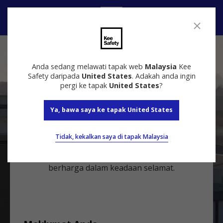
Hubungi
Hubungi Kami
Anda sedang melawati tapak web
Malaysia
Kee
Safety daripada
United States
. Adakah anda ingin
pergi ke tapak
United States
?
Ya, bawa saya ke tapak United States
Bercakap dengan pakar
Hubungi pakar-pakar kami hari ini untuk
Tidak, kekalkan saya di tapak Malaysia
mendapatkan sebut harga percuma dan
memastikan aset-aset anda yang paling
berharga dalam keadaan selamat.