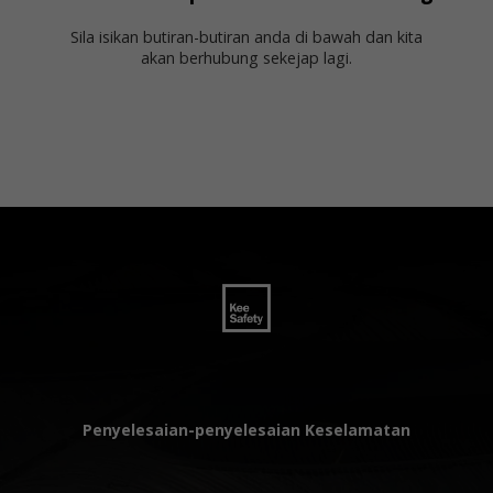
Sila isikan butiran-butiran anda di bawah dan kita
akan berhubung sekejap lagi.
Penyelesaian-penyelesaian Keselamatan