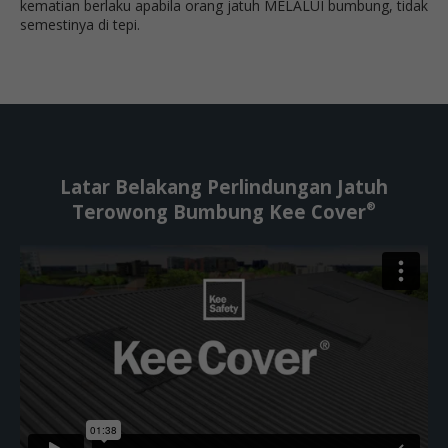
kematian berlaku apabila orang jatuh MELALUI bumbung, tidak
semestinya di tepi.
Latar Belakang Perlindungan Jatuh
®
Terowong Bumbung Kee Cover