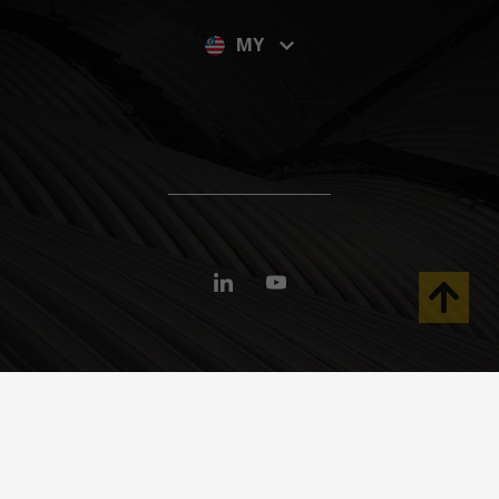
MY
© 2023 Kee Safety Malaysia Sdn Bhd. Hak Cipta Terpelihara
XME BUSINESS PARK, No.4, Jalan Platinum 5/1a, Pusat Perdagangan,
Nilai Impian, 71800 Nilai, Negeri Sembilan.