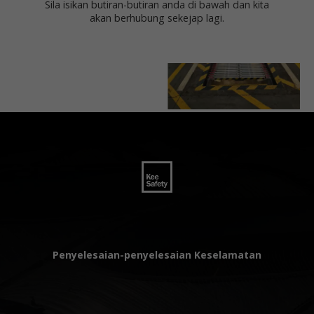
Sila isikan butiran-butiran anda di bawah dan kita
akan berhubung sekejap lagi.
Penyelesaian-penyelesaian Keselamatan