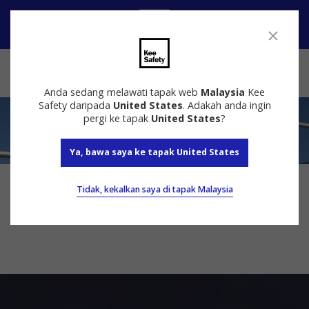
Hubungi
Anda sedang melawati tapak web
Malaysia
Kee
Safety daripada
United States
. Adakah anda ingin
pergi ke tapak
United States
?
Ya, bawa saya ke tapak United States
Hasil carian untuk ""
Tidak, kekalkan saya di tapak Malaysia